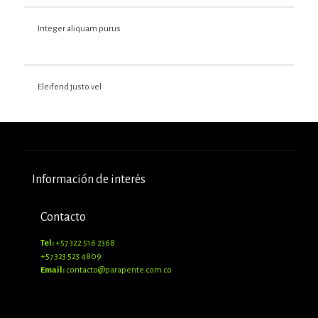
Integer aliquam purus
Eleifend justo vel
Información de interés
Contacto
Tel:
+57 322 516 2368
+57 323 523 4809
Email:
contacto@parapente.com.co