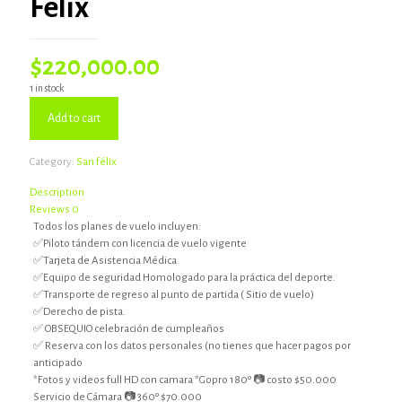
Felix
$
220,000.00
1 in stock
Add to cart
Category:
San félix
Description
Reviews
0
Todos los planes de vuelo incluyen:
✅Piloto tándem con licencia de vuelo vigente
✅Tarjeta de Asistencia Médica
✅Equipo de seguridad Homologado para la práctica del deporte.
✅Transporte de regreso al punto de partida ( Sitio de vuelo)
✅Derecho de pista.
✅ OBSEQUIO celebración de cumpleaños
✅ Reserva con los datos personales (no tienes que hacer pagos por
anticipado
*Fotos y videos full HD con camara *Gopro 180º 📷 costo $50.000
Servicio de Cámara 📷 360º $70.000