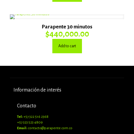
Parapente 30 minutos
$
440,000.00
Add to cart
Información de interés
Contacto
Tel:
+57 322 516 2368
+57 323 523 4809
Email:
contacto@parapente.com.co