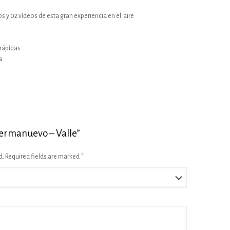
os y 02 vídeos de esta gran experiencia en el aire
 rápidas
a
nsermanuevo – Valle”
d.
Required fields are marked
*