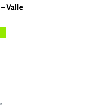
– Valle
rt
os