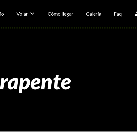
io
Volar
Cómo llegar
Galería
Faq
arapente