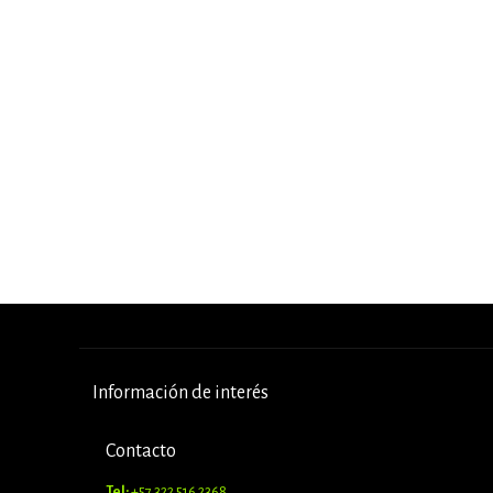
Información de interés
Contacto
Tel:
+57 322 516 2368