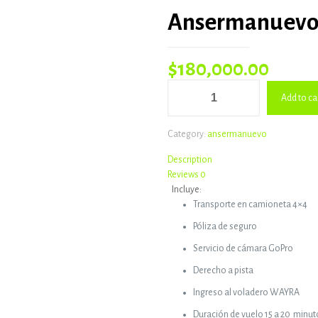
Ansermanuevo 
$
180,000.00
Ansermanuevo
Add to ca
-
Valle
quantity
Category:
ansermanuevo
Description
Reviews
0
Incluye:
Transporte en camioneta 4×4
Póliza de seguro
Servicio de cámara GoPro
Derecho a pista
Ingreso al voladero WAYRA
Duración de vuelo 15 a 20 minut