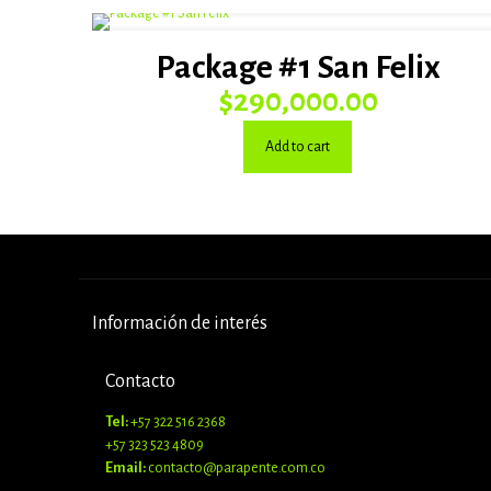
Package #1 San Felix
$
290,000.00
Add to cart
Información de interés
Contacto
Tel:
+57 322 516 2368
+57 323 523 4809
Email:
contacto@parapente.com.co