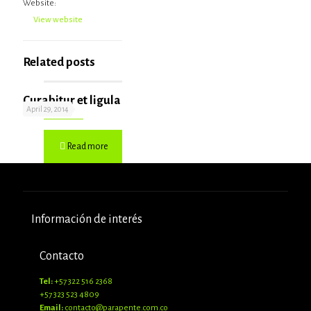
Website:
View website
Related posts
Curabitur et ligula
April 29, 2014
Read more
Información de interés
Contacto
Tel:
+57 322 516 2368
+57 323 523 4809
Email:
contacto@parapente.com.co