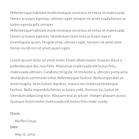
Pellentesque habitant morbi tristique senectus et netus et malesuada
fames ac turpis egestas, ultricies eget, tempor sit amet suada fames ac
turpis egesta gilla semper.
Pellentesque habitant morbi tristique senectus et netus et malesuada
fames ac turpis egestas. Vestibulum torto mes ac turpis egest
loremligular quam, feugiat vitae, ultricies eget, tempor sit amet ante.
Donec eu lib ero sit amet quam eges.
Lorem ipsum dolor sit amet enim. Etiam ullamcorper. Suspen disse a
pellentesque dui, non felis. Maecenas malesuada elit lectus felis,
malesuada ultricies. Curabitur et ligula. Ut molestie a, ultricies porta urna.
Vestibulum commodo volut. Pellentesque facilisis. Nulla imperdiet sit
amet magna. Vesti bulum dapibus, mauris nec malesua lentesque
facilisis. Nulla imperdida fames ac turpis velit, rhoncus eu, luctus et
interdum adipiscing wisi. Aliquam erat ac ipsum. Integer aliquam purus.
Quisque lorem tortor malesuada elit lectus felis male suada.
Client:
Muffin Group
Date:
May 13, 2014