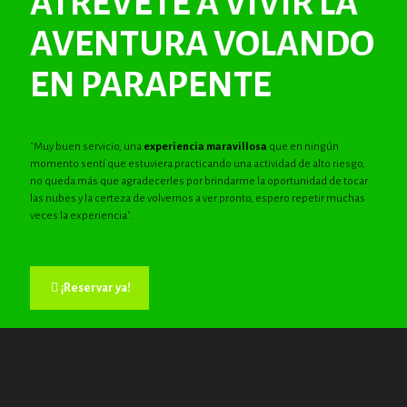
ATRÉVETE A VIVIR LA
AVENTURA VOLANDO
EN PARAPENTE
"Muy buen servicio, una
experiencia maravillosa
que en ningún
momento sentí que estuviera practicando una actividad de alto riesgo,
no queda más que agradecerles por brindarme la oportunidad de tocar
las nubes y la certeza de volvernos a ver pronto, espero repetir muchas
veces la experiencia".
¡Reservar ya!